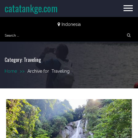
Skip
catatankge.com
to
content
Indonesia
Search
for:
Category:
Traveling
Home
>>
Archive for
Traveling