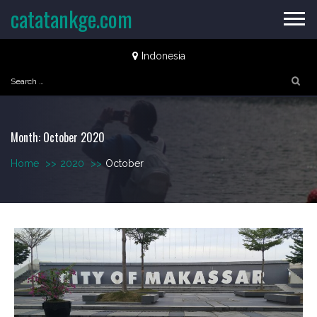
Skip
catatankge.com
to
content
Indonesia
Search
for:
Month:
October 2020
Home
>>
2020
>>
October