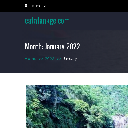
Skip
Indonesia
to
content
catatankge.com
Month:
January 2022
Home
>>
2022
>>
January