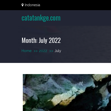
Skip
Indonesia
to
content
catatankge.com
Month:
July 2022
Home
>>
2022
>>
July