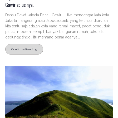
Gawir solusinya.
Danau Dekat Jakarta Danau Gawir. – Jika mendengar kata kota
Jakarta, Tangerang atau Jabodetabek, yang terlintas dipikiran
kita tentu saja adalah kota yang ramai, macet, padat penduduk,
panas, modern, sempit, banyak bangunan rumah, toko, dan
gedung2 tinggi. Itu memang benar adanya....
Continue Reading