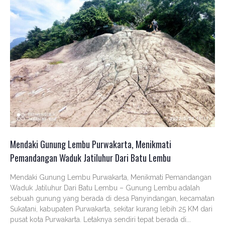
Mendaki Gunung Lembu Purwakarta, Menikmati
Pemandangan Waduk Jatiluhur Dari Batu Lembu
Mendaki Gunung Lembu Purwakarta, Menikmati Pemandangan
Waduk Jatiluhur Dari Batu Lembu – Gunung Lembu adalah
sebuah gunung yang berada di desa Panyindangan, kecamatan
Sukatani, kabupaten Purwakarta, sekitar kurang lebih 25 KM dari
pusat kota Purwakarta. Letaknya sendiri tepat berada di...