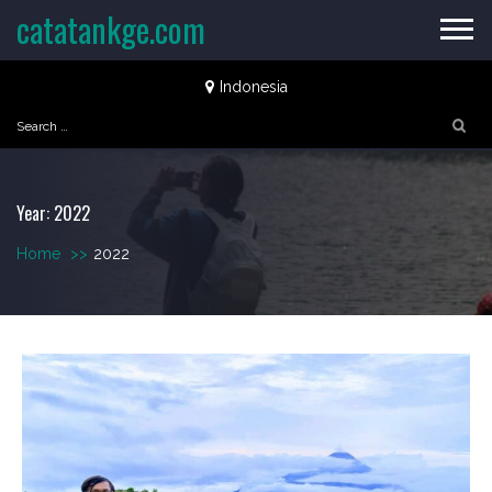
Skip
catatankge.com
to
content
Indonesia
Search
for:
Year:
2022
Home
>>
2022