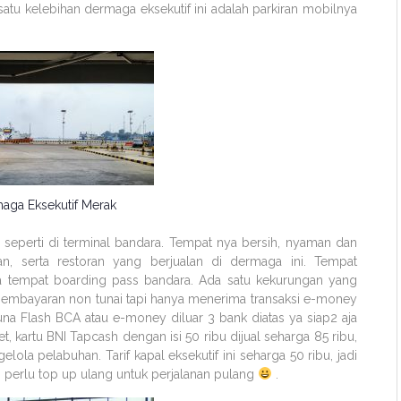
h satu kelebihan dermaga eksekutif ini adalah parkiran mobilnya
maga Eksekutif Merak
seperti di terminal bandara. Tempat nya bersih, nyaman dan
n, serta restoran yang berjualan di dermaga ini. Tempat
nya tempat boarding pass bandara. Ada satu kekurungan yang
 pembayaran non tunai tapi hanya menerima transaksi e-money
guna Flash BCA atau e-money diluar 3 bank diatas ya siap2 aja
t, kartu BNI Tapcash dengan isi 50 ribu dijual seharga 85 ribu,
lola pelabuhan. Tarif kapal eksekutif ini seharga 50 ribu, jadi
i perlu top up ulang untuk perjalanan pulang
.