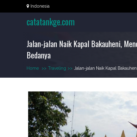
Skip
Indonesia
to
content
catatankge.com
Jalan-jalan Naik Kapal Bakauheni, Me
Bedanya
Home
>>
Traveling
>>
Jalan-jalan Naik Kapal Bakauh