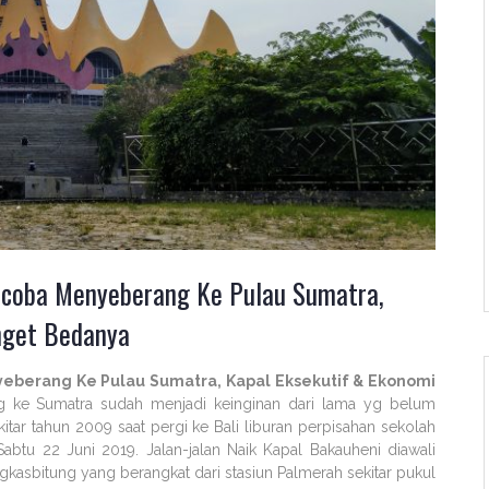
encoba Menyeberang Ke Pulau Sumatra,
nget Bedanya
yeberang Ke Pulau Sumatra, Kapal Eksekutif & Ekonomi
 ke Sumatra sudah menjadi keinginan dari lama yg belum
ekitar tahun 2009 saat pergi ke Bali liburan perpisahan sekolah
abtu 22 Juni 2019. Jalan-jalan Naik Kapal Bakauheni diawali
kasbitung yang berangkat dari stasiun Palmerah sekitar pukul