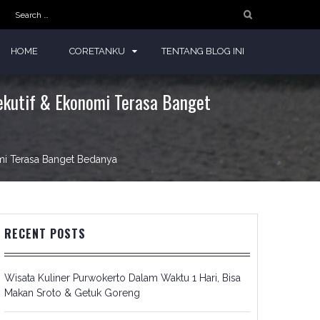
Search
for:
HOME
CORETANKU
TENTANG BLOG INI
ekutif & Ekonomi Terasa Banget
mi Terasa Banget Bedanya
RECENT POSTS
Wisata Kuliner Purwokerto Dalam Waktu 1 Hari, Bisa
Makan Sroto & Getuk Goreng