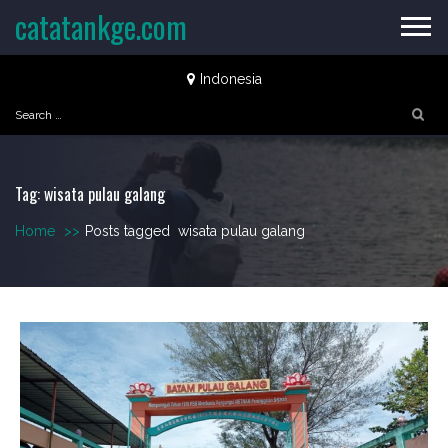
Skip
catatankge.com
to
content
Indonesia
Search
for:
Tag:
wisata pulau galang
Home
>>
Posts tagged
wisata pulau galang