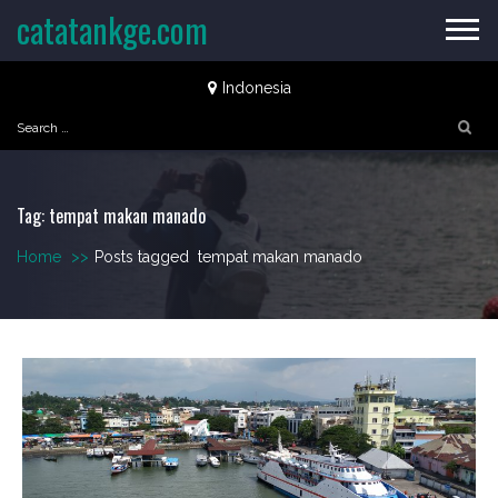
Skip
catatankge.com
to
content
Indonesia
Search
for:
Tag:
tempat makan manado
Home
>>
Posts tagged
tempat makan manado