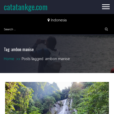
Skip
catatankge.com
to
content
Indonesia
Search
for:
Tag:
ambon manise
Home
>>
Posts tagged
ambon manise