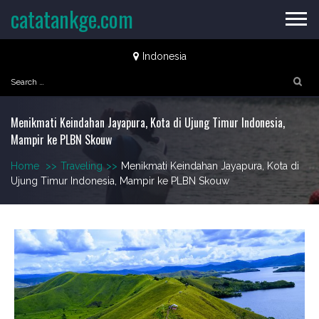
Skip
catatankge.com
to
content
Indonesia
Search
for:
Menikmati Keindahan Jayapura, Kota di Ujung Timur Indonesia,
Mampir ke PLBN Skouw
Home
>>
Traveling
>>
Menikmati Keindahan Jayapura, Kota di
Ujung Timur Indonesia, Mampir ke PLBN Skouw