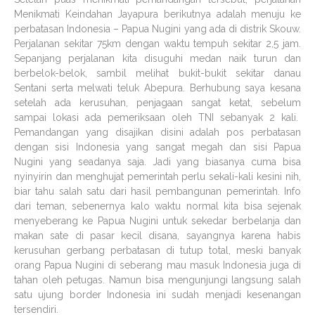
Menikmati Keindahan Jayapura berikutnya adalah menuju ke
perbatasan Indonesia – Papua Nugini yang ada di distrik Skouw.
Perjalanan sekitar 75km dengan waktu tempuh sekitar 2,5 jam.
Sepanjang perjalanan kita disuguhi medan naik turun dan
berbelok-belok, sambil melihat bukit-bukit sekitar danau
Sentani serta melwati teluk Abepura. Berhubung saya kesana
setelah ada kerusuhan, penjagaan sangat ketat, sebelum
sampai lokasi ada pemeriksaan oleh TNI sebanyak 2 kali.
Pemandangan yang disajikan disini adalah pos perbatasan
dengan sisi Indonesia yang sangat megah dan sisi Papua
Nugini yang seadanya saja. Jadi yang biasanya cuma bisa
nyinyirin dan menghujat pemerintah perlu sekali-kali kesini nih,
biar tahu salah satu dari hasil pembangunan pemerintah. Info
dari teman, sebenernya kalo waktu normal kita bisa sejenak
menyeberang ke Papua Nugini untuk sekedar berbelanja dan
makan sate di pasar kecil disana, sayangnya karena habis
kerusuhan gerbang perbatasan di tutup total, meski banyak
orang Papua Nugini di seberang mau masuk Indonesia juga di
tahan oleh petugas. Namun bisa mengunjungi langsung salah
satu ujung border Indonesia ini sudah menjadi kesenangan
tersendiri.