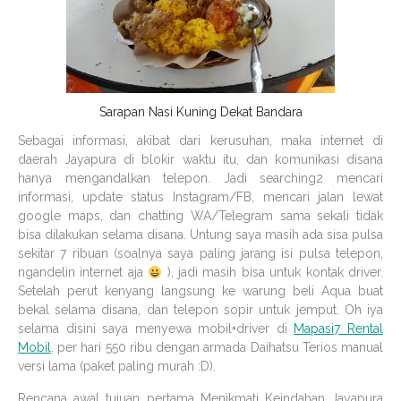
Sarapan Nasi Kuning Dekat Bandara
Sebagai informasi, akibat dari kerusuhan, maka internet di
daerah Jayapura di blokir waktu itu, dan komunikasi disana
hanya mengandalkan telepon. Jadi searching2 mencari
informasi, update status Instagram/FB, mencari jalan lewat
google maps, dan chatting WA/Telegram sama sekali tidak
bisa dilakukan selama disana. Untung saya masih ada sisa pulsa
sekitar 7 ribuan (soalnya saya paling jarang isi pulsa telepon,
ngandelin internet aja
), jadi masih bisa untuk kontak driver.
Setelah perut kenyang langsung ke warung beli Aqua buat
bekal selama disana, dan telepon sopir untuk jemput. Oh iya
selama disini saya menyewa mobil+driver di
Mapasi7 Rental
Mobil
, per hari 550 ribu dengan armada Daihatsu Terios manual
versi lama (paket paling murah :D).
Rencana awal tujuan pertama Menikmati Keindahan Jayapura