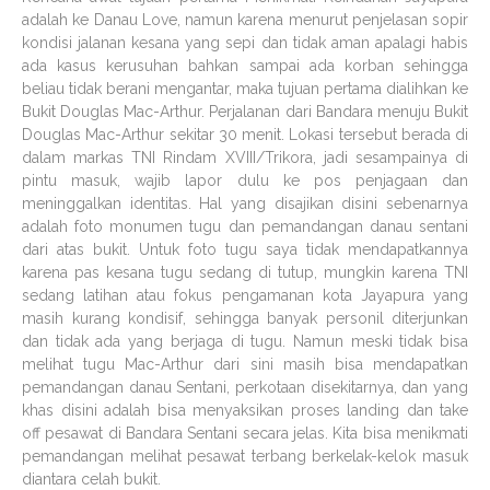
adalah ke Danau Love, namun karena menurut penjelasan sopir
kondisi jalanan kesana yang sepi dan tidak aman apalagi habis
ada kasus kerusuhan bahkan sampai ada korban sehingga
beliau tidak berani mengantar, maka tujuan pertama dialihkan ke
Bukit Douglas Mac-Arthur. Perjalanan dari Bandara menuju Bukit
Douglas Mac-Arthur sekitar 30 menit. Lokasi tersebut berada di
dalam markas TNI Rindam XVIII/Trikora, jadi sesampainya di
pintu masuk, wajib lapor dulu ke pos penjagaan dan
meninggalkan identitas. Hal yang disajikan disini sebenarnya
adalah foto monumen tugu dan pemandangan danau sentani
dari atas bukit. Untuk foto tugu saya tidak mendapatkannya
karena pas kesana tugu sedang di tutup, mungkin karena TNI
sedang latihan atau fokus pengamanan kota Jayapura yang
masih kurang kondisif, sehingga banyak personil diterjunkan
dan tidak ada yang berjaga di tugu. Namun meski tidak bisa
melihat tugu Mac-Arthur dari sini masih bisa mendapatkan
pemandangan danau Sentani, perkotaan disekitarnya, dan yang
khas disini adalah bisa menyaksikan proses landing dan take
off pesawat di Bandara Sentani secara jelas. Kita bisa menikmati
pemandangan melihat pesawat terbang berkelak-kelok masuk
diantara celah bukit.