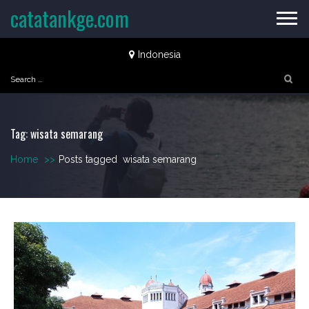
Skip
catatankge.com
to
content
Indonesia
Search
for:
Tag:
wisata semarang
Home
>>
Posts tagged
wisata semarang