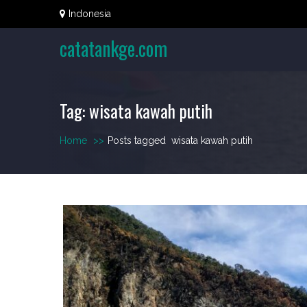
Skip
Indonesia
to
content
catatankge.com
Tag:
wisata kawah putih
Home
>>
Posts tagged
wisata kawah putih