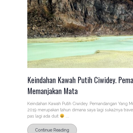
Keindahan Kawah Putih Ciwidey. Pe
Memanjakan Mata
Keindahan Kawah Putih Ciwidey. Pemandangan Yang Me
2019 merupakan tahun dimana saya lagi suka2nya trave
pas lagi ada duit
....
Continue Reading