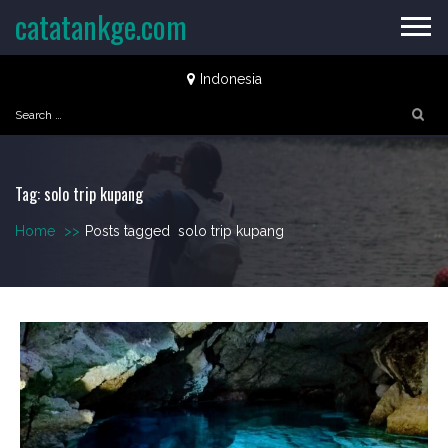
Skip
catatankge.com
to
content
Indonesia
Search
for:
Tag:
solo trip kupang
Home
>>
Posts tagged
solo trip kupang