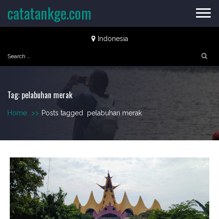
Skip
catatankge.com
to
content
Indonesia
Search
for:
Tag:
pelabuhan merak
Home
>>
Posts tagged
pelabuhan merak