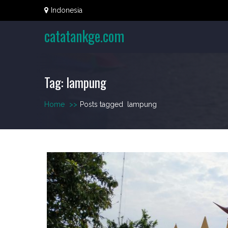
Skip
Indonesia
to
content
catatankge.com
Tag:
lampung
Home
>>
Posts tagged
lampung