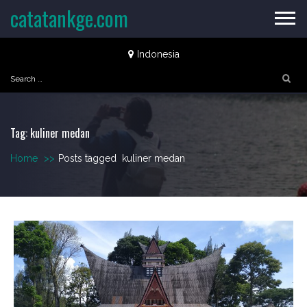
Skip
catatankge.com
to
content
Indonesia
Search
for:
Tag:
kuliner medan
Home
>>
Posts tagged
kuliner medan