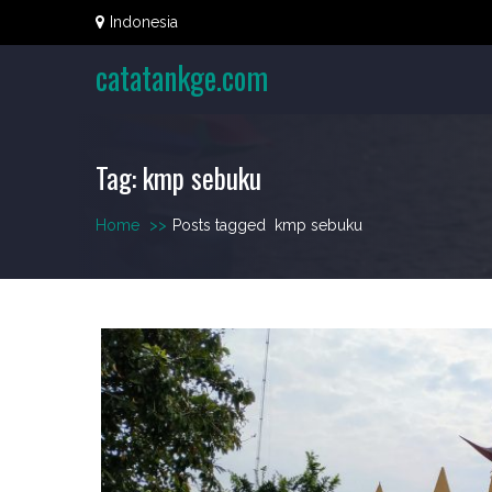
Skip
Indonesia
to
content
catatankge.com
Tag:
kmp sebuku
Home
>>
Posts tagged
kmp sebuku