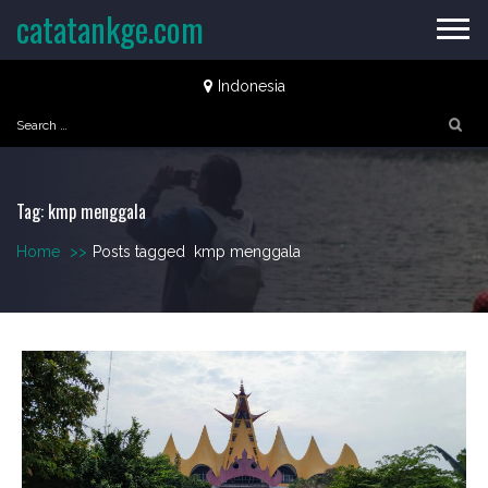
Skip
catatankge.com
to
content
Indonesia
Search
for:
Tag:
kmp menggala
Home
>>
Posts tagged
kmp menggala