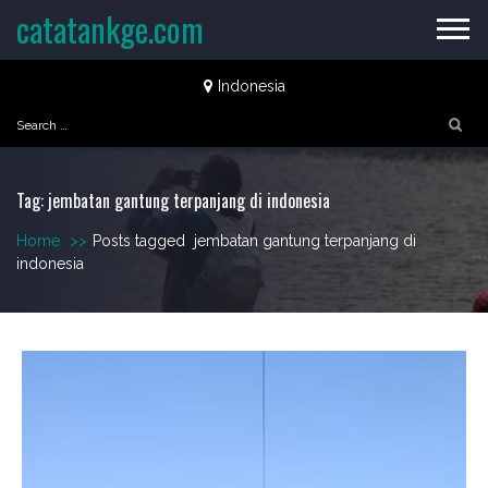
Skip
catatankge.com
to
content
Indonesia
Search
for:
Tag:
jembatan gantung terpanjang di indonesia
Home
>>
Posts tagged
jembatan gantung terpanjang di
indonesia