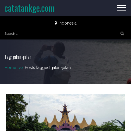
Skip
catatankge.com
to
content
Indonesia
Search
for:
Tag:
jalan-jalan
Home
>>
Posts tagged
jalan-jalan