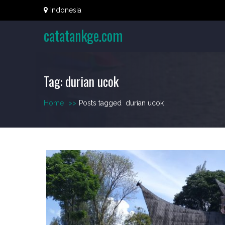
Skip
Indonesia
to
content
catatankge.com
Tag:
durian ucok
Home
>>
Posts tagged
durian ucok