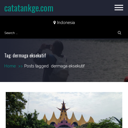
Skip
catatankge.com
to
content
Indonesia
Search
for:
Tag:
dermaga eksekutif
Home
>>
Posts tagged
dermaga eksekutif