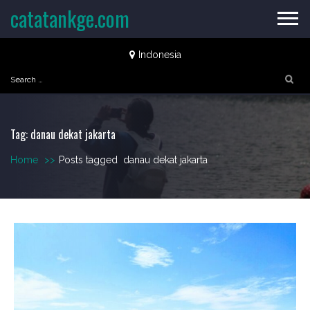
Skip
catatankge.com
to
content
Indonesia
Search
for:
Tag:
danau dekat jakarta
Home
>>
Posts tagged
danau dekat jakarta