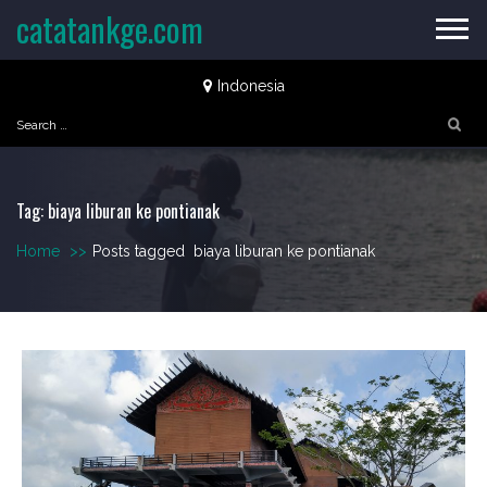
Skip
catatankge.com
to
content
Indonesia
Search
for:
Tag:
biaya liburan ke pontianak
Home
>>
Posts tagged
biaya liburan ke pontianak