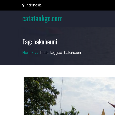
Skip
Indonesia
to
content
catatankge.com
Tag:
bakaheuni
Home
>>
Posts tagged
bakaheuni