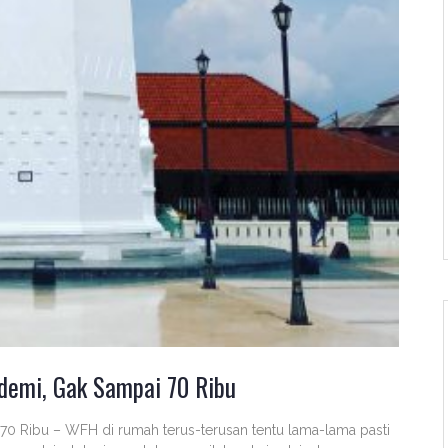
demi, Gak Sampai 70 Ribu
 70 Ribu – WFH di rumah terus-terusan tentu lama-lama pasti