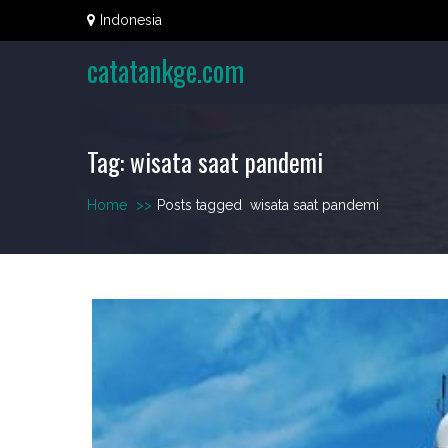
Skip
Indonesia
to
content
catatankge.com
Tag:
wisata saat pandemi
Home
>>
Posts tagged
wisata saat pandemi