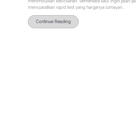
menimbulkan kebosanan. Sementara kalo ingin jalan-jala
mensyaratkan rapid test yang harganya lumayan...
Continue Reading