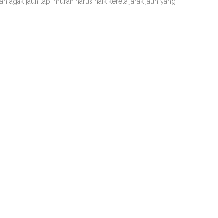
n agak jauh tapi murah harus naik kereta jarak jauh yang