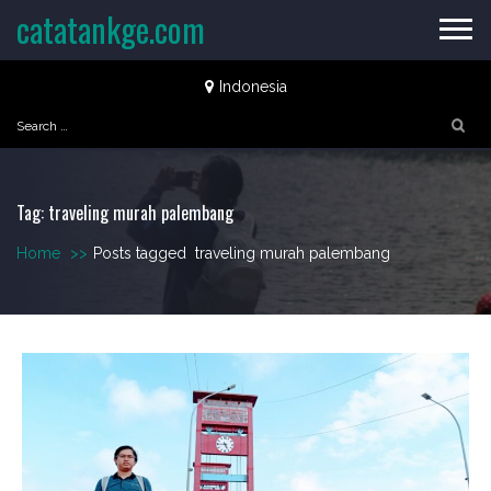
Skip
catatankge.com
to
content
Indonesia
Search
for:
Tag:
traveling murah palembang
Home
>>
Posts tagged
traveling murah palembang