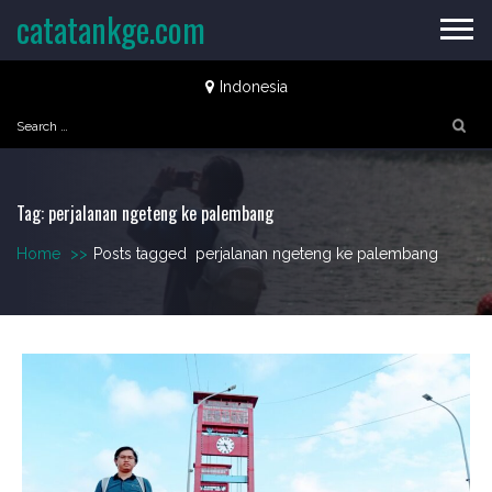
Skip
catatankge.com
to
content
Indonesia
Search
for:
Tag:
perjalanan ngeteng ke palembang
Home
>>
Posts tagged
perjalanan ngeteng ke palembang