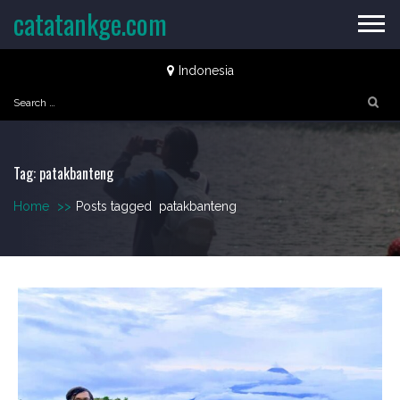
Skip
catatankge.com
to
content
Indonesia
Search
for:
Tag:
patakbanteng
Home
>>
Posts tagged
patakbanteng