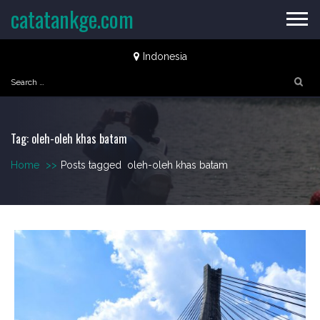
Skip
catatankge.com
to
content
Indonesia
Search
for:
Tag:
oleh-oleh khas batam
Home
>>
Posts tagged
oleh-oleh khas batam