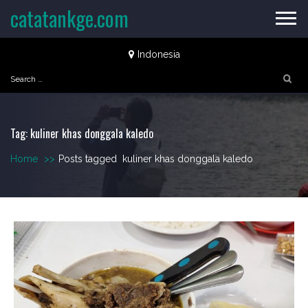
Skip
catatankge.com
to
content
Indonesia
Search
for:
Tag:
kuliner khas donggala kaledo
Home
>>
Posts tagged
kuliner khas donggala kaledo