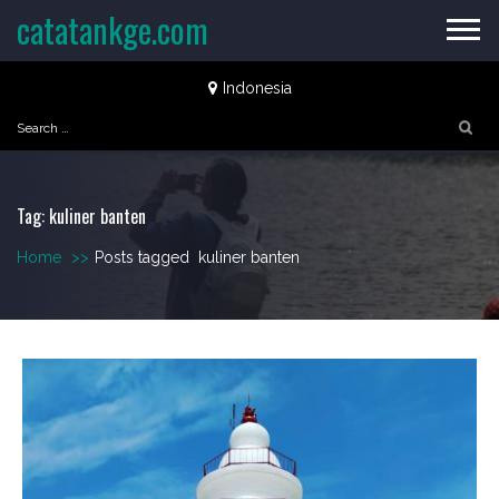
Skip
catatankge.com
to
content
Indonesia
Search
for:
Tag:
kuliner banten
Home
>>
Posts tagged
kuliner banten