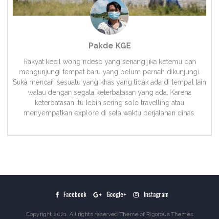
Pakde KGE
Rakyat kecil wong ndeso yang senang jika ketemu dan
mengunjungi tempat baru yang belum pernah dikunjungi.
Suka mencari sesuatu yang khas yang tidak ada di tempat lain
walau dengan segala keterbatasan yang ada. Karena
keterbatasan itu lebih sering solo travelling atau
menyempatkan explore di sela waktu perjalanan dinas.
Facebook
Google+
Instagram
Copyright 2021. All rights reserved Theme of
Rigorous Themes