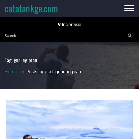
Skip
catatankge.com
to
content
Indonesia
Search
for:
Tag:
gunung prau
Home
>>
Posts tagged
gunung prau