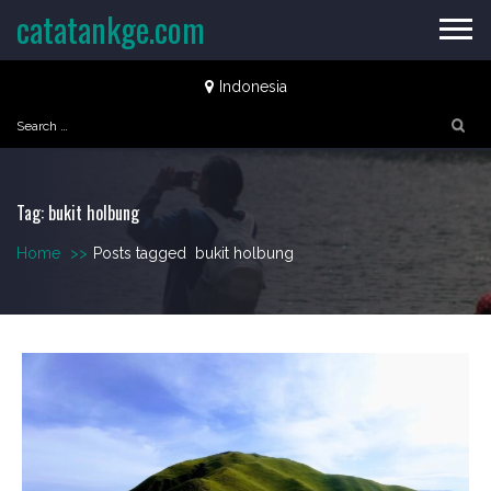
Skip
catatankge.com
to
content
Indonesia
Search
for:
Tag:
bukit holbung
Home
>>
Posts tagged
bukit holbung