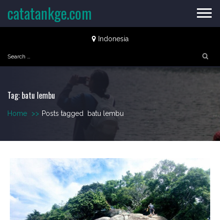
Skip
catatankge.com
to
content
Indonesia
Search
for:
Tag:
batu lembu
Home
>>
Posts tagged
batu lembu